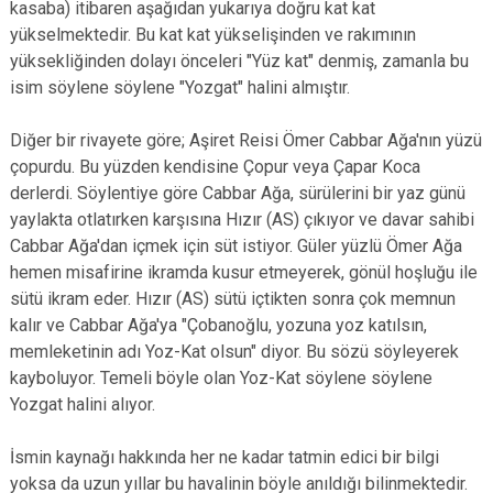
kasaba) itibaren aşağıdan yukarıya doğru kat kat
yükselmektedir. Bu kat kat yükselişinden ve rakımının
yüksekliğinden dolayı önceleri "Yüz kat" denmiş, zamanla bu
isim söylene söylene "Yozgat" halini almıştır.
Diğer bir rivayete göre; Aşiret Reisi Ömer Cabbar Ağa'nın yüzü
çopurdu. Bu yüzden kendisine Çopur veya Çapar Koca
derlerdi. Söylentiye göre Cabbar Ağa, sürülerini bir yaz günü
yaylakta otlatırken karşısına Hızır (AS) çıkıyor ve davar sahibi
Cabbar Ağa'dan içmek için süt istiyor. Güler yüzlü Ömer Ağa
hemen misafirine ikramda kusur etmeyerek, gönül hoşluğu ile
sütü ikram eder. Hızır (AS) sütü içtikten sonra çok memnun
kalır ve Cabbar Ağa'ya "Çobanoğlu, yozuna yoz katılsın,
memleketinin adı Yoz-Kat olsun" diyor. Bu sözü söyleyerek
kayboluyor. Temeli böyle olan Yoz-Kat söylene söylene
Yozgat halini alıyor.
İsmin kaynağı hakkında her ne kadar tatmin edici bir bilgi
yoksa da uzun yıllar bu havalinin böyle anıldığı bilinmektedir.