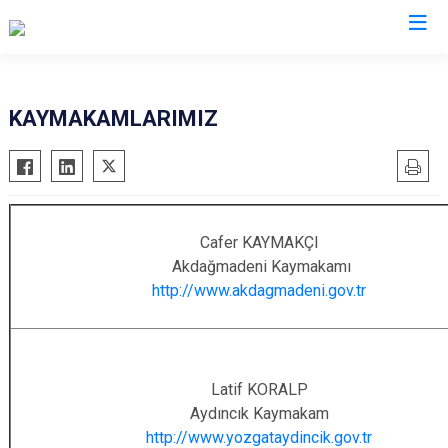
Valilikler
KAYMAKAMLARIMIZ
Cafer KAYMAKÇI
Akdağmadeni Kaymakamı
http://www.akdagmadeni.gov.tr
Latif KORALP
Aydıncık Kaymakam
http://www.yozgataydincik.gov.tr