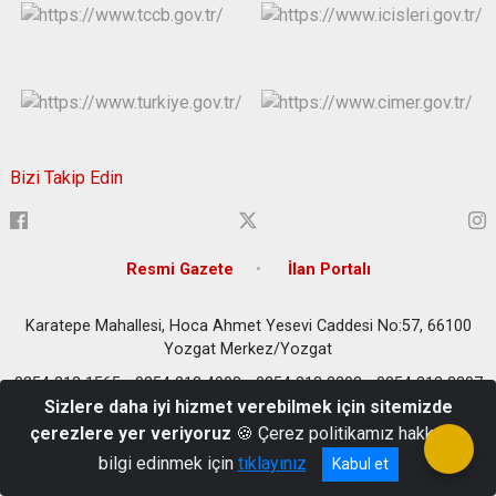
Bizi Takip Edin
Resmi Gazete
İlan Portalı
Karatepe Mahallesi, Hoca Ahmet Yesevi Caddesi No:57, 66100
Yozgat Merkez/Yozgat
0354 212 1565 - 0354 212 4908 - 0354 212 2203 - 0354 212 2207
Sizlere daha iyi hizmet verebilmek için sitemizde
- 0354 212 3643 - 0354 212 4337
çerezlere yer veriyoruz
🍪 Çerez politikamız hakkında
bilgi edinmek için
tıklayınız
Kabul et