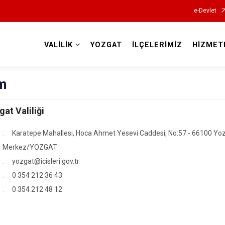
e-Devlet
VALİLİK
YOZGAT
İLÇELERİMİZ
HİZMET
Valilikler
im
gat Valiliği
Karatepe Mahallesi, Hoca Ahmet Yesevi Caddesi, No:57 - 66100 Yo
Merkez/YOZGAT
yozgat@icisleri.gov.tr
0 354 212 36 43
0 354 212 48 12