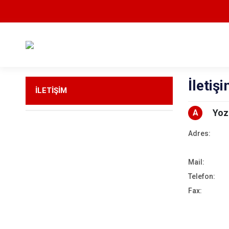
İletiş
İLETİŞİM
Yoz
A
Adres:
Mail:
Telefon:
Fax: