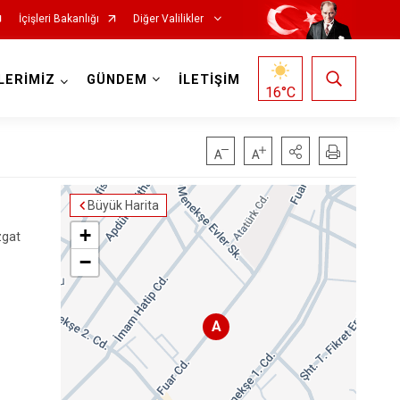
İçişleri Bakanlığı
Diğer Valilikler
LERİMİZ
GÜNDEM
İLETİŞİM
16
°C
Büyük Harita
+
zgat
−
A