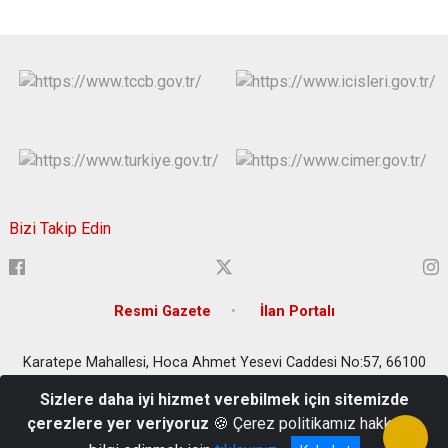
Bizi Takip Edin
Resmi Gazete
İlan Portalı
Karatepe Mahallesi, Hoca Ahmet Yesevi Caddesi No:57, 66100
Yozgat Merkez/Yozgat
Sizlere daha iyi hizmet verebilmek için sitemizde
0354 212 1565 - 0354 212 4908 - 0354 212 2203 - 0354 212 2207
çerezlere yer veriyoruz
🍪 Çerez politikamız hakkında
- 0354 212 3643 - 0354 212 4337