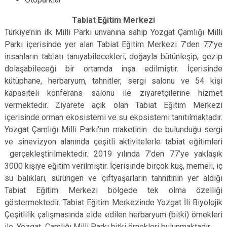
Tabiat Eğitim Merkezi
Türkiye’nin ilk Milli Parkı unvanına sahip Yozgat Çamlığı Milli
Parkı içerisinde yer alan Tabiat Eğitim Merkezi 7’den 77’ye
insanların tabiatı tanıyabilecekleri, doğayla bütünleşip, gezip
dolaşabileceği bir ortamda inşa edilmiştir. İçerisinde
kütüphane, herbaryum, tahnitler, sergi salonu ve 54 kişi
kapasiteli konferans salonu ile ziyaretçilerine hizmet
vermektedir. Ziyarete açık olan Tabiat Eğitim Merkezi
içerisinde orman ekosistemi ve su ekosistemi tanıtılmaktadır.
Yozgat Çamlığı Milli Parkı’nın maketinin de bulunduğu sergi
ve sinevizyon alanında çeşitli aktivitelerle tabiat eğitimleri
gerçekleştirilmektedir. 2019 yılında 7’den 77’ye yaklaşık
3000 kişiye eğitim verilmiştir. İçerisinde birçok kuş, memeli, iç
su balıkları, sürüngen ve çiftyaşarların tahnitinin yer aldığı
Tabiat Eğitim Merkezi bölgede tek olma özelliği
göstermektedir. Tabiat Eğitim Merkezinde Yozgat İli Biyolojik
Çeşitlilik çalışmasında elde edilen herbaryum (bitki) örnekleri
ile, Yozgat Çamlığı Milli Parkı bitki örnekleri bulunmaktadır.