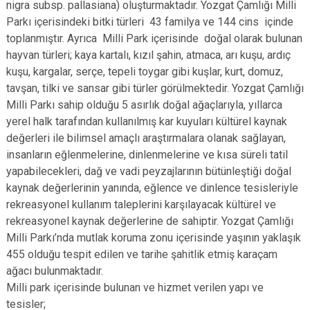
nigra subsp. pallasiana) oluşturmaktadır. Yozgat Çamlığı Milli
Parkı içerisindeki bitki türleri 43 familya ve 144 cins içinde
toplanmıştır. Ayrıca Milli Park içerisinde doğal olarak bulunan
hayvan türleri; kaya kartalı, kızıl şahin, atmaca, arı kuşu, ardıç
kuşu, kargalar, serçe, tepeli toygar gibi kuşlar, kurt, domuz,
tavşan, tilki ve sansar gibi türler görülmektedir. Yozgat Çamlığı
Milli Parkı sahip olduğu 5 asırlık doğal ağaçlarıyla, yıllarca
yerel halk tarafından kullanılmış kar kuyuları kültürel kaynak
değerleri ile bilimsel amaçlı araştırmalara olanak sağlayan,
insanların eğlenmelerine, dinlenmelerine ve kısa süreli tatil
yapabilecekleri, dağ ve vadi peyzajlarının bütünleştiği doğal
kaynak değerlerinin yanında, eğlence ve dinlence tesisleriyle
rekreasyonel kullanım taleplerini karşılayacak kültürel ve
rekreasyonel kaynak değerlerine de sahiptir. Yozgat Çamlığı
Milli Parkı’nda mutlak koruma zonu içerisinde yaşının yaklaşık
455 olduğu tespit edilen ve tarihe şahitlik etmiş karaçam
ağacı bulunmaktadır.
Milli park içerisinde bulunan ve hizmet verilen yapı ve
tesisler;