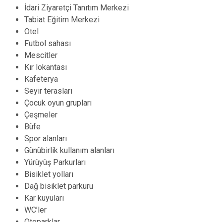
İdari Ziyaretçi Tanıtım Merkezi
Tabiat Eğitim Merkezi
Otel
Futbol sahası
Mescitler
Kır lokantası
Kafeterya
Seyir terasları
Çocuk oyun grupları
Çeşmeler
Büfe
Spor alanları
Günübirlik kullanım alanları
Yürüyüş Parkurları
Bisiklet yolları
Dağ bisiklet parkuru
Kar kuyuları
WC’ler
Otoparklar