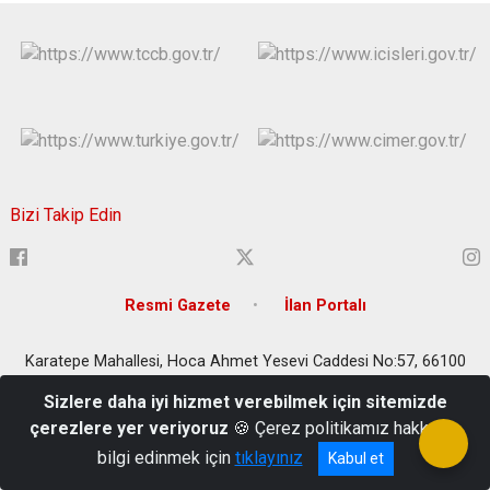
Bizi Takip Edin
Resmi Gazete
İlan Portalı
Karatepe Mahallesi, Hoca Ahmet Yesevi Caddesi No:57, 66100
Yozgat Merkez/Yozgat
Sizlere daha iyi hizmet verebilmek için sitemizde
0354 212 1565 - 0354 212 4908 - 0354 212 2203 - 0354 212 2207
çerezlere yer veriyoruz
🍪 Çerez politikamız hakkında
- 0354 212 3643 - 0354 212 4337
bilgi edinmek için
tıklayınız
Kabul et